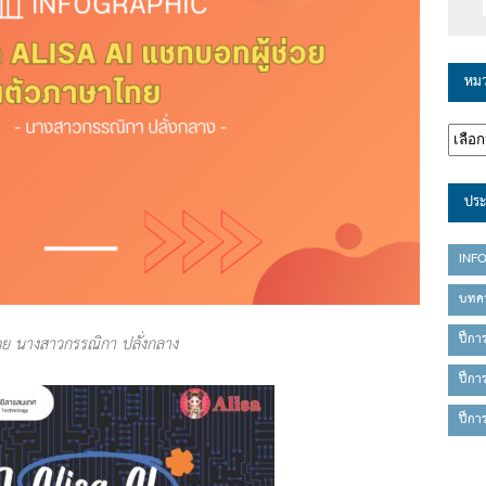
หมว
ประ
INF
บทค
ปีกา
โดย นางสาวกรรณิกา ปลั่งกลาง
ปีกา
ปีกา