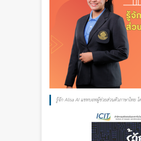
รู้จัก Alisa AI แชทบอทผู้ช่วยส่วนตัวภาษาไทย 