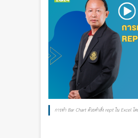
การทำ Bar Chart ด้วยคำสั่ง rept ใน Excel โดย 