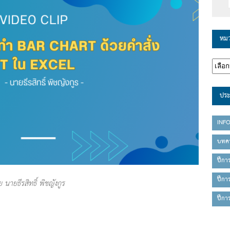
หมว
ประ
INF
บทค
ปีกา
ปีกา
นายธีรสิทธิ์ พิชญังกูร
ปีกา